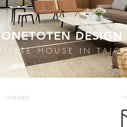
ONETOTEN DESIGN
RIVATE HOUSE IN TAI
n
十時建築團隊