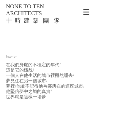
NONE TO TEN
ARCHITECTS
​十 時 建 築 團 隊
Interior
在我們身處的不穩定的年代/
這是它的樣貌/
一個人在他生活的城市裡酣然睡去/
夢見住在另一個城市/
夢裡/他並不記得他衿裘所在的這座城市/
他堅信夢中之城的真實/
世界就是這樣一場夢